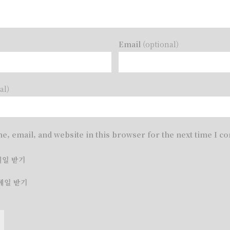
)
Email
(optional)
al)
e, email, and website in this browser for the next time I 
메일 받기
메일 받기