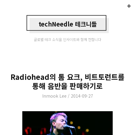
Di
Mo
techNeedle 테크니들
글로벌 테크 소식을 인사이트와 함께 전합니다
Radiohead의 톰 요크, 비트토런트를
통해 음반을 판매하기로
Author
Posted
Inmook Lee
2014-09-27
on