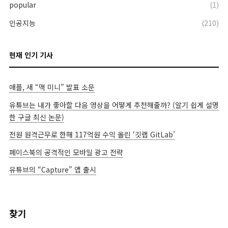
popular
(1)
인공지능
(210)
현재 인기 기사
애플, 새 “맥 미니” 발표 소문
유튜브는 내가 좋아할 다음 영상을 어떻게 추천해줄까? (알기 쉽게 설명
한 구글 최신 논문)
전원 원격근무로 한해 117억원 수익 올린 ‘깃랩 GitLab’
페이스북의 공격적인 모바일 광고 전략
유튜브의 “Capture” 앱 출시
찾기