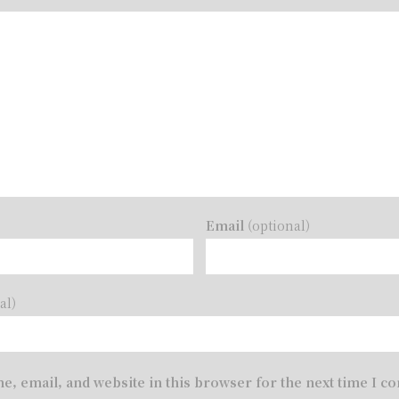
)
Email
(optional)
al)
e, email, and website in this browser for the next time I 