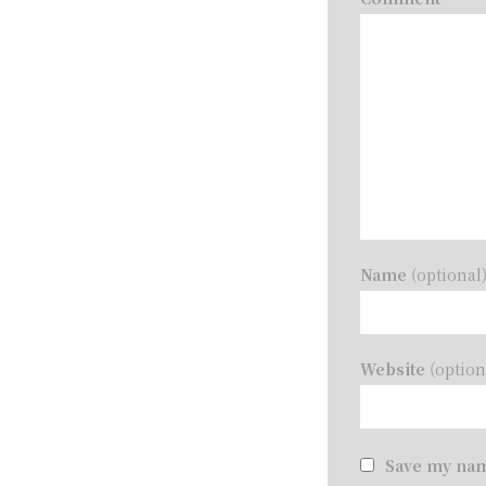
Name
(optional
Website
(option
Save my nam