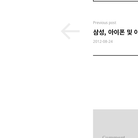
Post
Previous post
삼성, 아이폰 및 
navigation
2012-08-24
Comment