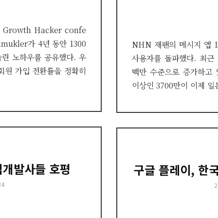
rowth Hacker confe
hmukler가 4년 동안 1300
NHN 재팬의 메시지 앱 L
늘린 노하우를 공유했다. 우
사용자를 돌파했다. 최근 
 회원 가입 전환률을 정확히
백만 수준으로 증가하고 
이상인 3700만이 이제 일
임개발사들 호평
구글 플레이, 한국
24
P
2
o