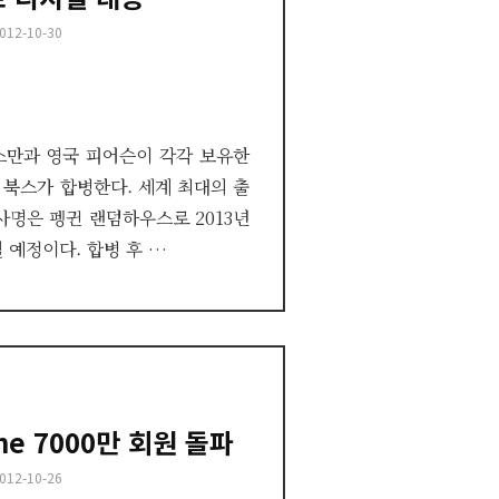
osted
012-10-30
n
스만과 영국 피어슨이 각각 보유한
북스가 합병한다. 세계 최대의 출
사명은 펭귄 랜덤하우스로 2013년
 예정이다. 합병 후 …
ne 7000만 회원 돌파
osted
012-10-26
n