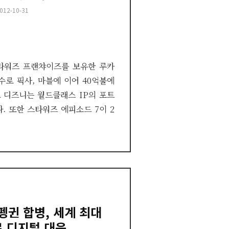
osted
012-10-31
n
타워즈 프랜챠이즈를 보유한 루카
수로 픽사, 마블에 이어 40억불에
 디즈니는 월드클래스 IP의 포트
. 또한 스타워즈 에피소드 7이 2
펭귄 합병, 세계 최대
 디지털 대응