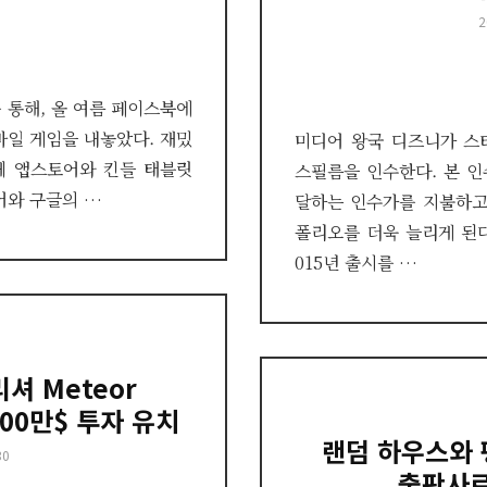
P
2
o
 통해, 올 여름 페이스북에
바일 게임을 내놓았다. 재밌
미디어 왕국 디즈니가 스
체 앱스토어와 킨들 태블릿
스필름을 인수한다. 본 인
어와 구글의 …
달하는 인수가를 지불하고
폴리오를 더욱 늘리게 된다
015년 출시를 …
셔 Meteor
1800만$ 투자 유치
랜덤 하우스와 
30
출판사로