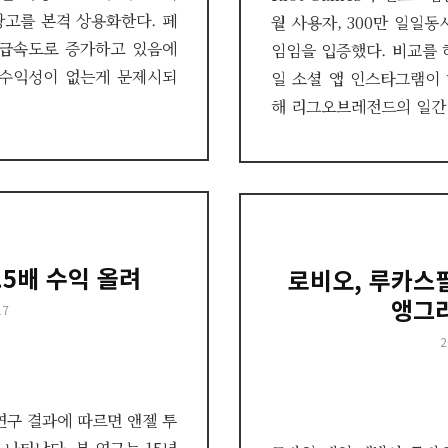
광고를 본격 상용화한다. 페
월 사용자, 300만 일일
 급속도로 증가하고 있음에
임임을 입증했다. 비교를 
 수익성이 없는게 문제시되
일 소셜 앱 인스타그램이 
해 리그오브레전드의 일간
.5배 수익 올려
로비오, 루카스
앵그
17
P
2
o
연구 결과에 따르면 앤젤 투