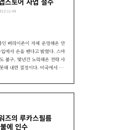
 앱스토어 사업 철수
osted
012-11-06
n
자인 버라이존이 자체 운영해온 안
업에서 손을 뗀다고 밝혔다. 스마
 불구, 몇년간 노력해온 전략 사
 못해 내린 결정이다. 미국에서 …
타워즈의 루카스필름
억불에 인수