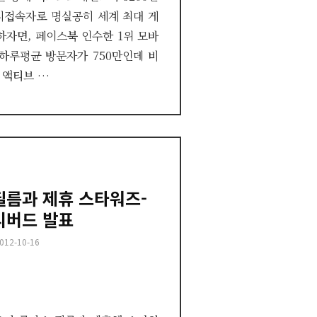
동시접속자로 명실공히 세계 최대 게
하자면, 페이스북 인수한 1위 모바
하루평균 방문자가 750만인데 비
 액티브 …
필름과 제휴 스타워즈-
리버드 발표
osted
012-10-16
n