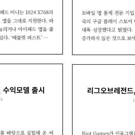
드 미니는 1024 X768의
모바일 앱 통계 전문 기업 
 앱을 그대로 지원한다. 따
국의 구글 플레이 스토어 
늘리거나 아이패드 앱을 줄
대폭 성장했다고 밝혔다.
다. ‘태블릿 퍼스트’ …
증가하지 않은 것으로 보아
일 수익모델 출시
리그오브레전드,
19
P
2
o
를 바탕으로 실험해 온 써
Riot Games가 인포그