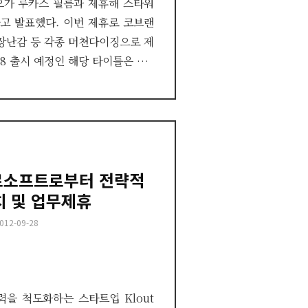
오가 루카스 필름과 제휴해 스타워
고 발표했다. 이번 제휴로 코브랜
 장난감 등 각종 머쳔다이징으로 제
/8 출시 예정인 해당 타이틀은 …
크로소프트로부터 전략적
치 및 업무제휴
osted
012-09-28
n
을 척도화하는 스타트업 Klout