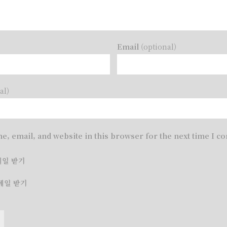
)
Email
(optional)
al)
e, email, and website in this browser for the next time I 
메일 받기
메일 받기