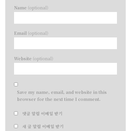
Name
(optional)
Email
(optional)
Website
(optional)
Save my name, email, and website in this
browser for the next time I comment.
댓글 알림 이메일 받기
새 글 알림 이메일 받기