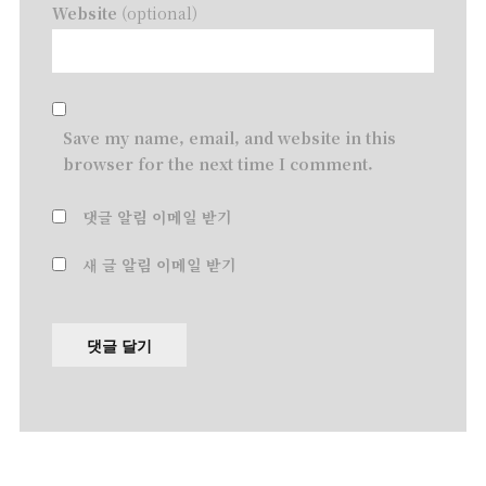
Website
(optional)
Save my name, email, and website in this
browser for the next time I comment.
댓글 알림 이메일 받기
새 글 알림 이메일 받기