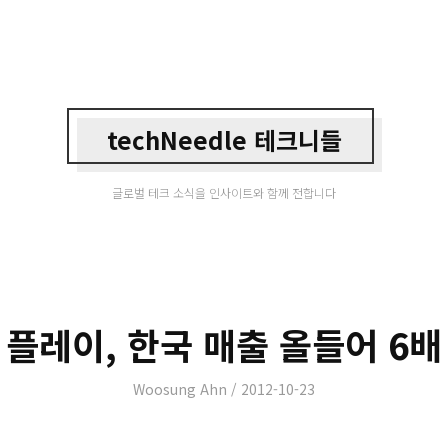
techNeedle 테크니들
글로벌 테크 소식을 인사이트와 함께 전합니다
 플레이, 한국 매출 올들어 6배
Author
Posted
Woosung Ahn
2012-10-23
on