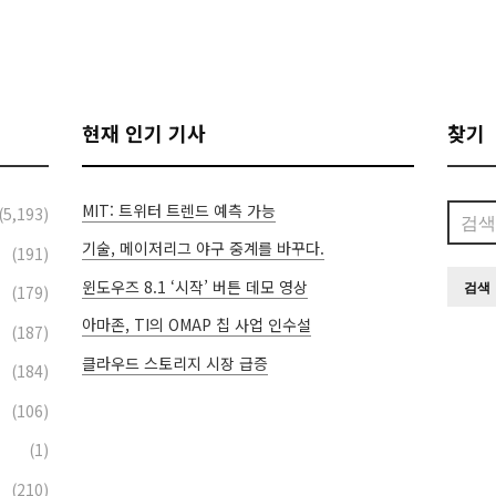
현재 인기 기사
찾기
MIT: 트위터 트렌드 예측 가능
검
(5,193)
색:
기술, 메이저리그 야구 중계를 바꾸다.
(191)
윈도우즈 8.1 ‘시작’ 버튼 데모 영상
(179)
아마존, TI의 OMAP 칩 사업 인수설
(187)
클라우드 스토리지 시장 급증
(184)
(106)
(1)
(210)