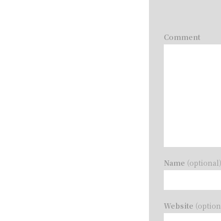
Comment
Name
(optional
Website
(option