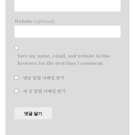
Website
(optional)
Save my name, email, and website in this
browser for the next time I comment.
댓글 알림 이메일 받기
새 글 알림 이메일 받기