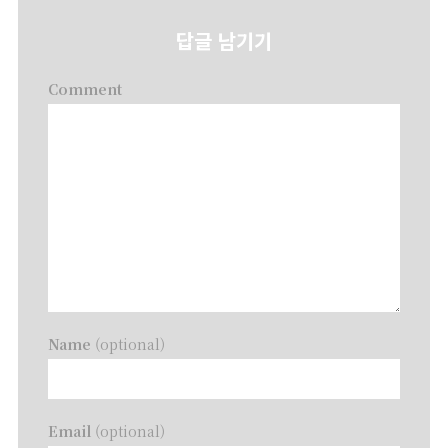
답글 남기기
Comment
Name
(optional)
Email
(optional)