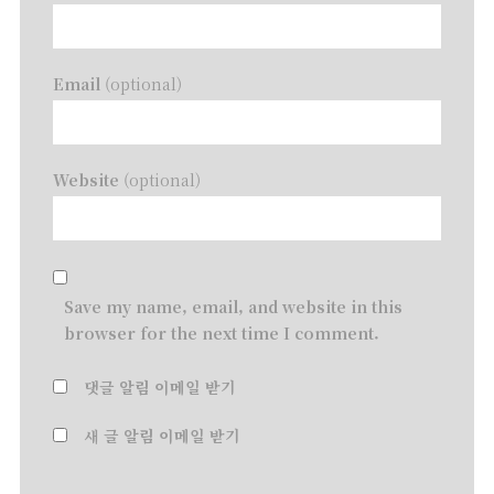
Email
(optional)
Website
(optional)
Save my name, email, and website in this
browser for the next time I comment.
댓글 알림 이메일 받기
새 글 알림 이메일 받기