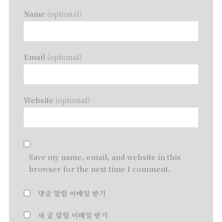
Name
(optional)
Email
(optional)
Website
(optional)
Save my name, email, and website in this
browser for the next time I comment.
댓글 알림 이메일 받기
새 글 알림 이메일 받기