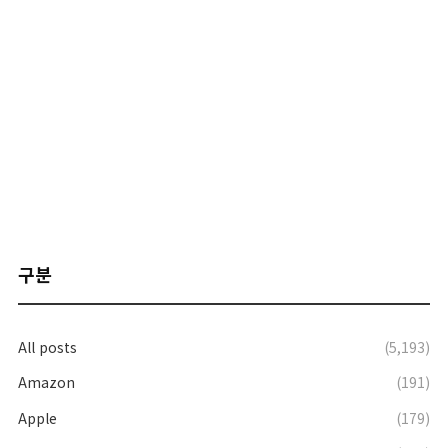
구분
All posts
(5,193)
Amazon
(191)
Apple
(179)