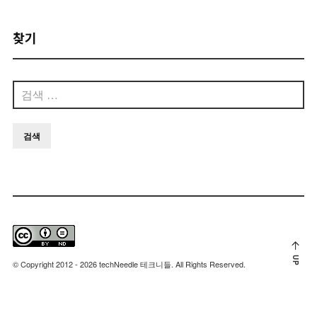
찾기
검
색:
UP
© Copyright 2012 - 2026 techNeedle 테크니들. All Rights Reserved.