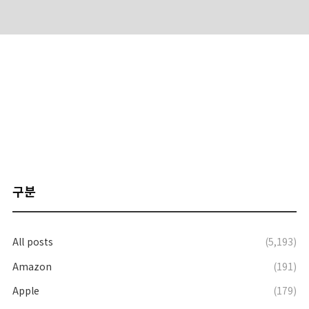
구분
All posts
(5,193)
Amazon
(191)
Apple
(179)