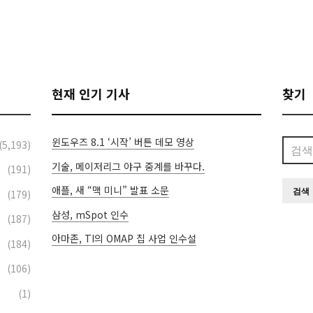
현재 인기 기사
찾기
윈도우즈 8.1 ‘시작’ 버튼 데모 영상
검
(5,193)
색:
기술, 메이저리그 야구 중계를 바꾸다.
(191)
애플, 새 “맥 미니” 발표 소문
(179)
삼성, mSpot 인수
(187)
아마존, TI의 OMAP 칩 사업 인수설
(184)
(106)
(1)