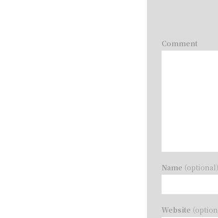
Comment
Name
(optional
Website
(option