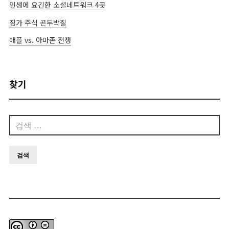
인생에 요긴한 소셜네트워크 4곳
징가 주식 곤두박질
애플 vs. 아마존 전쟁
찾기
검
색: