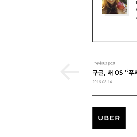
Post
Previous post
구글, 새 OS “
navigation
2016-08-14