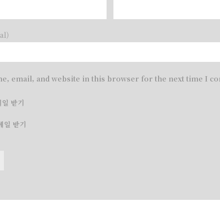
al)
e, email, and website in this browser for the next time I 
메일 받기
메일 받기