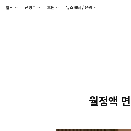
필진
단행본
후원
뉴스레터 / 문의
월정액 면도