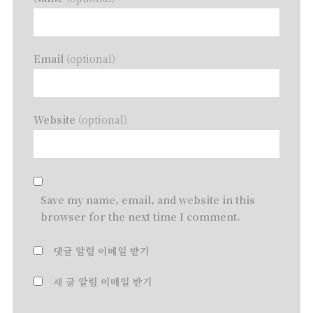
Email
(optional)
Website
(optional)
Save my name, email, and website in this
browser for the next time I comment.
댓글 알림 이메일 받기
새 글 알림 이메일 받기