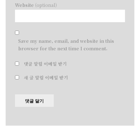
Website
(optional)
Save my name, email, and website in this
browser for the next time I comment.
댓글 알림 이메일 받기
새 글 알림 이메일 받기