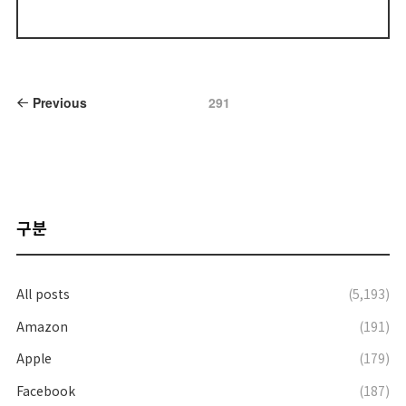
글
Previous
Page
291
내
비
게
이
션
구분
All posts
(5,193)
Amazon
(191)
Apple
(179)
Facebook
(187)