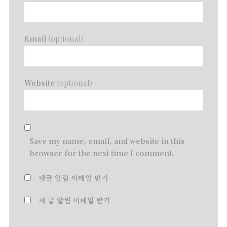
Email
(optional)
Website
(optional)
Save my name, email, and website in this
browser for the next time I comment.
댓글 알림 이메일 받기
새 글 알림 이메일 받기