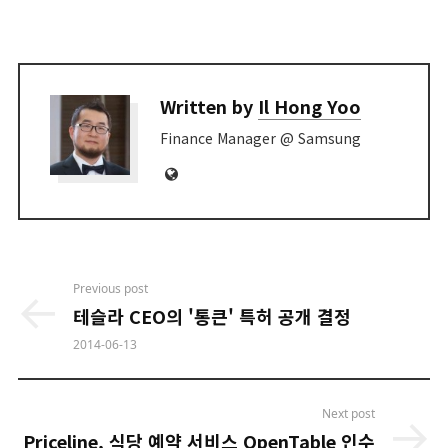
Written by
Il Hong Yoo
Finance Manager @ Samsung
Website
Post
Previous post
navigation
테슬라 CEO의 '통큰' 특허 공개 결정
2014-06-13
Next post
Priceline, 식당 예약 서비스 OpenTable 인수