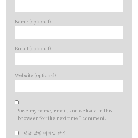
Name
(optional)
Email
(optional)
Website
(optional)
Save my name, email, and website in this
browser for the next time I comment.
댓글 알림 이메일 받기