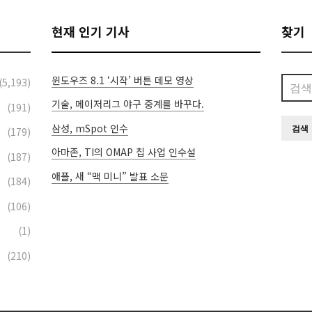
현재 인기 기사
찾기
윈도우즈 8.1 ‘시작’ 버튼 데모 영상
검
(5,193)
색:
기술, 메이저리그 야구 중계를 바꾸다.
(191)
삼성, mSpot 인수
(179)
아마존, TI의 OMAP 칩 사업 인수설
(187)
애플, 새 “맥 미니” 발표 소문
(184)
(106)
(1)
(210)