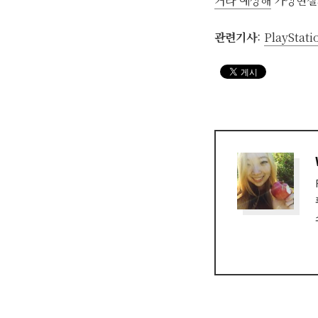
거라 예상해
가상현실의
관련기사
:
PlayStati