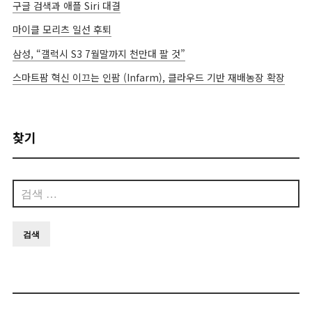
구글 검색과 애플 Siri 대결
마이클 모리츠 일선 후퇴
삼성, “갤럭시 S3 7월말까지 천만대 팔 것”
스마트팜 혁신 이끄는 인팜 (Infarm), 클라우드 기반 재배농장 확장
찾기
검
색: