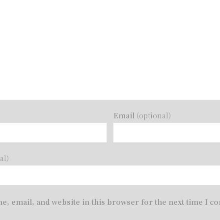
)
Email
(optional)
al)
e, email, and website in this browser for the next time I 