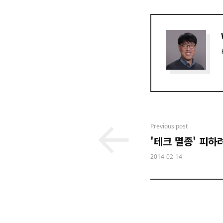
Post
Previous post
'테크 멸종' 피하
navigation
2014-02-14