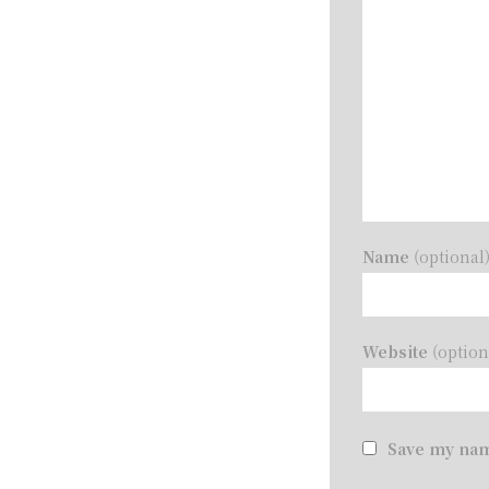
Name
(optional
Website
(option
Save my nam