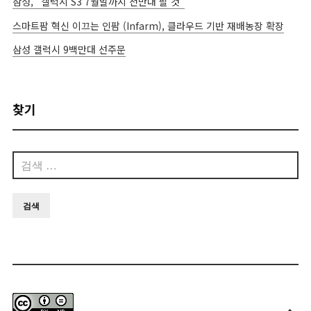
삼성, “갤럭시 S3 7월말까지 천만대 팔 것”
스마트팜 혁신 이끄는 인팜 (Infarm), 클라우드 기반 재배농장 확장
삼성 갤럭시 9백만대 선주문
찾기
검
색: