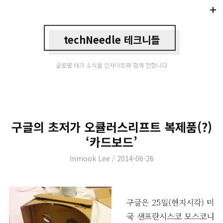
Di
Mo
techNeedle 테크니들
글로벌 테크 소식을 인사이트와 함께 전합니다
구글의 초저가 오큘러스리프트 복제품(?)
‘카드보드’
Author
Posted
Inmook Lee
2014-06-26
on
구글은 25일(현지시각) 미
국 샌프란시스코 모스코니