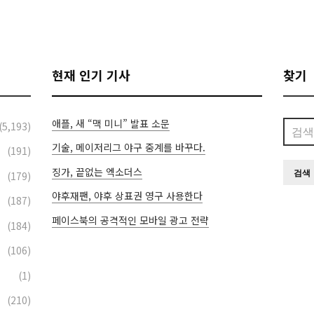
현재 인기 기사
찾기
애플, 새 “맥 미니” 발표 소문
검
(5,193)
색:
기술, 메이저리그 야구 중계를 바꾸다.
(191)
징가, 끝없는 엑소더스
(179)
야후재팬, 야후 상표권 영구 사용한다
(187)
페이스북의 공격적인 모바일 광고 전략
(184)
(106)
(1)
(210)