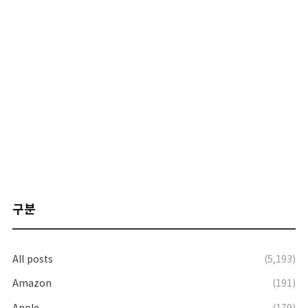
구분
All posts
(5,193)
Amazon
(191)
Apple
(179)