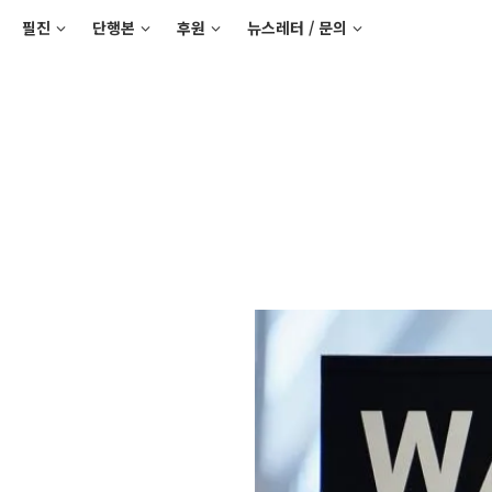
필진
단행본
후원
뉴스레터 / 문의