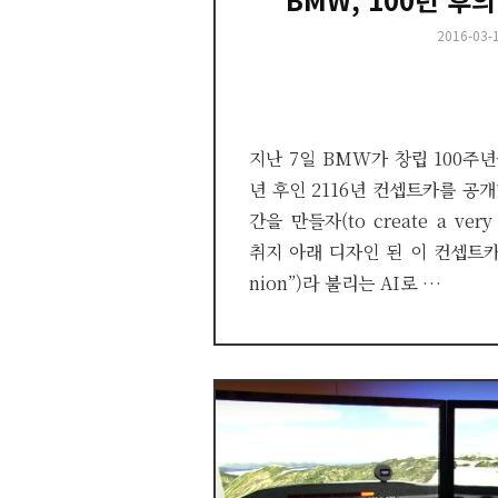
Posted
2016-03-
on
지난 7일 BMW가 창립 100주
년 후인 2116년 컨셉트카를 공
간을 만들자(to create a very 
취지 아래 디자인 된 이 컨셉트카는
nion”)라 불리는 AI로 …