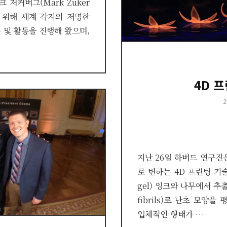
 저커버그(Mark Zuker
를 위해 세계 각지의 저명한
 및 활동을 진행해 왔으며,
4D 
P
2
o
지난 26일 하버드 연구진은
로 변하는 4D 프린팅 기술
gel) 잉크와 나무에서 추출
fibrils)로 난초 모양
입체적인 형태가 …