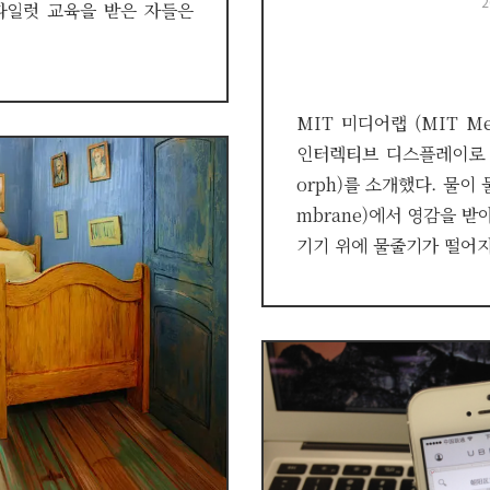
P
2
파일럿 교육을 받은 자들은
o
MIT 미디어랩 (MIT M
인터렉티브 디스플레이로 
orph)를 소개했다. 물이
mbrane)에서 영감을 받
기기 위에 물줄기가 떨어