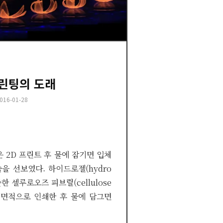
프린팅의 도래
osted
016-01-28
n
 2D 프린트 후 물에 잠기면 입체
을 선보였다. 하이드로젤(hydro
한 셀루로오즈 피브릴(cellulose
을 평면적으로 인쇄한 후 물에 담그면