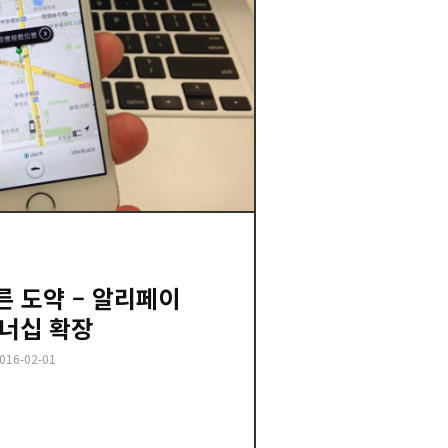
른 도약 – 알리페이
너십 확장
osted
016-02-01
n