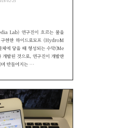
osted
016-02-25
n
edia Lab) 연구진이 흐르는 물을
구현한 하이드로모프 (HydroM
 물체에 닿을 때 형성되는 수막(Me
아 개발된 것으로, 연구진이 개발한
지며 만들어지는 …