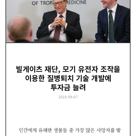
빌게이츠 재단, 모기 유전자 조작을
이용한 질병퇴치 기술 개발에
투자금 늘려
Posted
2016-09-07
on
인간에게 유해한 생물들 중 가장 많은 사망자를 발